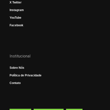
X Twitter
Instagram
YouTube
Facebook
Institucional
Sobre Nós
Política de Privacidade
Contato