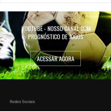
YOUTUBE - NOSSO CANAL COM
PROGNÓSTICO DE JOGOS
ACESSAR AGORA
Redes Sociais