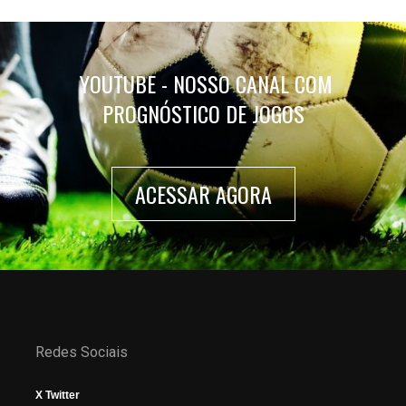
YOUTUBE - NOSSO CANAL COM
PROGNÓSTICO DE JOGOS
ACESSAR AGORA
Redes Sociais
X Twitter