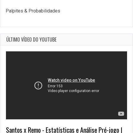
Palpites & Probabilidades
ÚLTIMO VÍDEO DO YOUTUBE
Santos x Remo - Estatísticas e Análise Pré-jogo |