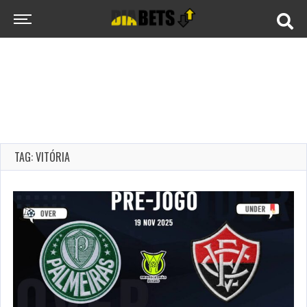
TAG: VITÓRIA