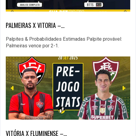
PALMEIRAS X VITORIA –…
Palpites & Probabilidades Estimadas Palpite provável:
Palmeiras vence por 2-1.
VITÓRIA X FLUMINENSE –…