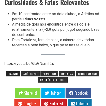
Curiosidades & Fatos Relevantes
Em 10 confrontos entre os dois clubes, o Atlético só
perdeu
duas vezes
.
A média de gols nos encontros entre os dois é
relativamente alta (~2,9 gols por jogo) segundo base
de confrontos.
Para Fortaleza, fora de casa, o número de vitórias
recentes é bem baixo, o que pesa nesse duelo.
https://youtu.be/6lxGNsmif2s
TAGGED
ATLÉTICO-MG
BRASILEIRÃO
FORTALEZA
FUTEBOL AO VIVO
PROGNÓSTICO DE JOGO
Share it!
Twitter
Facebook
Google +
Pinterest
Linkedin