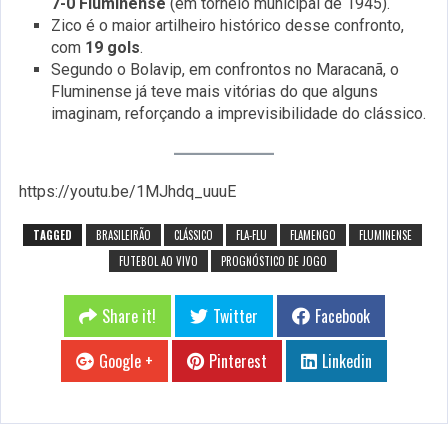
7-0 Fluminense
(em torneio municipal de 1945).
Zico é o maior artilheiro histórico desse confronto,
com
19 gols
.
Segundo o Bolavip, em confrontos no Maracanã, o
Fluminense já teve mais vitórias do que alguns
imaginam, reforçando a imprevisibilidade do clássico.
https://youtu.be/1MJhdq_uuuE
TAGGED
BRASILEIRÃO
CLÁSSICO
FLA-FLU
FLAMENGO
FLUMINENSE
FUTEBOL AO VIVO
PROGNÓSTICO DE JOGO
Share it!
Twitter
Facebook
Google +
Pinterest
Linkedin