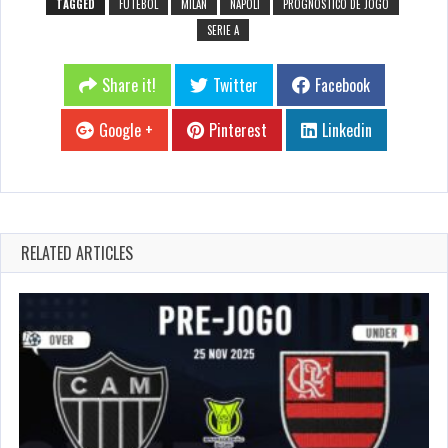
TAGGED
FUTEBOL
MILAN
NAPOLI
PROGNÓSTICO DE JOGO
SERIE A
Share it!
Twitter
Facebook
Google +
Pinterest
Linkedin
RELATED ARTICLES