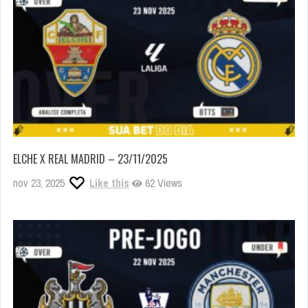
ELCHE X REAL MADRID – 23/11/2025
nov 23, 2025
Like this
62 Views