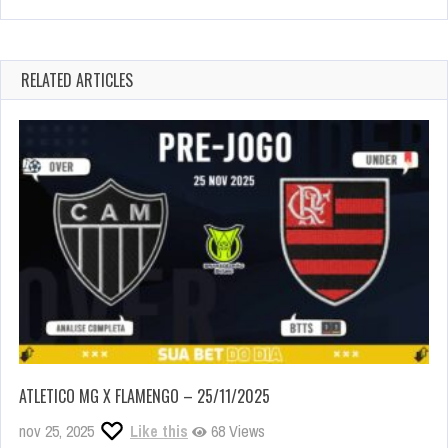
RELATED ARTICLES
ATLETICO MG X FLAMENGO – 25/11/2025
nov 25, 2025
Like this
68 Views