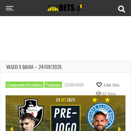
VASCO X BAHIA – 24/09/2025
Campeonato Brasileiro
Previsões
23/09/2025
Like this
62 Views