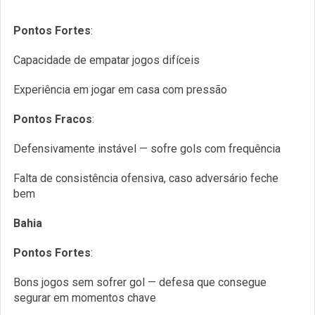
Pontos Fortes
:
Capacidade de empatar jogos difíceis
Experiência em jogar em casa com pressão
Pontos Fracos
:
Defensivamente instável — sofre gols com frequência
Falta de consistência ofensiva, caso adversário feche
bem
Bahia
Pontos Fortes
:
Bons jogos sem sofrer gol — defesa que consegue
segurar em momentos chave