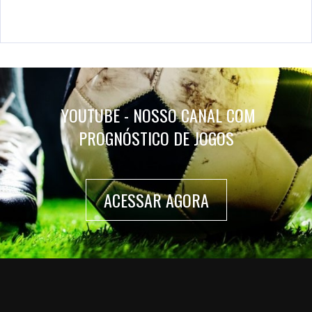
YOUTUBE - NOSSO CANAL COM
PROGNÓSTICO DE JOGOS
ACESSAR AGORA