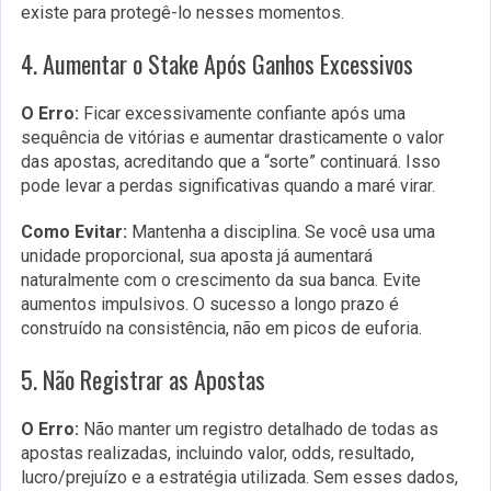
existe para protegê-lo nesses momentos.
4. Aumentar o Stake Após Ganhos Excessivos
O Erro:
Ficar excessivamente confiante após uma
sequência de vitórias e aumentar drasticamente o valor
das apostas, acreditando que a “sorte” continuará. Isso
pode levar a perdas significativas quando a maré virar.
Como Evitar:
Mantenha a disciplina. Se você usa uma
unidade proporcional, sua aposta já aumentará
naturalmente com o crescimento da sua banca. Evite
aumentos impulsivos. O sucesso a longo prazo é
construído na consistência, não em picos de euforia.
5. Não Registrar as Apostas
O Erro:
Não manter um registro detalhado de todas as
apostas realizadas, incluindo valor, odds, resultado,
lucro/prejuízo e a estratégia utilizada. Sem esses dados,