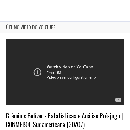
ÚLTIMO VÍDEO DO YOUTUBE
Grêmio x Bolívar - Estatísticas e Análise Pré-jogo |
CONMEBOL Sudamericana (30/07)