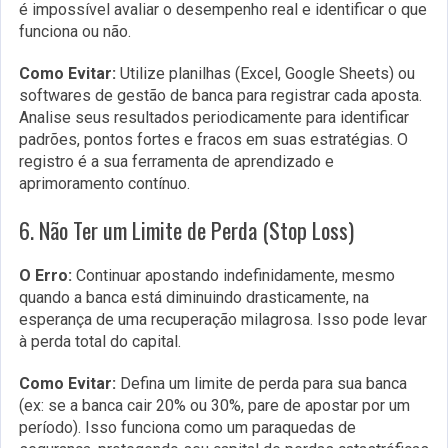
é impossível avaliar o desempenho real e identificar o que
funciona ou não.
Como Evitar:
Utilize planilhas (Excel, Google Sheets) ou
softwares de gestão de banca para registrar cada aposta.
Analise seus resultados periodicamente para identificar
padrões, pontos fortes e fracos em suas estratégias. O
registro é a sua ferramenta de aprendizado e
aprimoramento contínuo.
6. Não Ter um Limite de Perda (Stop Loss)
O Erro:
Continuar apostando indefinidamente, mesmo
quando a banca está diminuindo drasticamente, na
esperança de uma recuperação milagrosa. Isso pode levar
à perda total do capital.
Como Evitar:
Defina um limite de perda para sua banca
(ex: se a banca cair 20% ou 30%, pare de apostar por um
período). Isso funciona como um paraquedas de