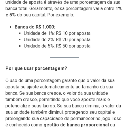
unidade de aposta é através de uma porcentagem da sua
banca total. Geralmente, essa porcentagem varia entre
1%
e 5%
do seu capital. Por exemplo:
Banca de R$ 1.000:
Unidade de 1%: R$ 10 por aposta
Unidade de 2%: R$ 20 por aposta
Unidade de 5%: R$ 50 por aposta
Por que usar porcentagem?
O uso de uma porcentagem garante que o valor da sua
aposta se ajuste automaticamente ao tamanho da sua
banca. Se sua banca cresce, o valor da sua unidade
também cresce, permitindo que você aposte mais e
potencialize seus lucros. Se sua banca diminui, o valor da
sua unidade também diminui, protegendo seu capital e
prolongando sua capacidade de permanecer no jogo. Isso
é conhecido como
gestão de banca proporcional
ou