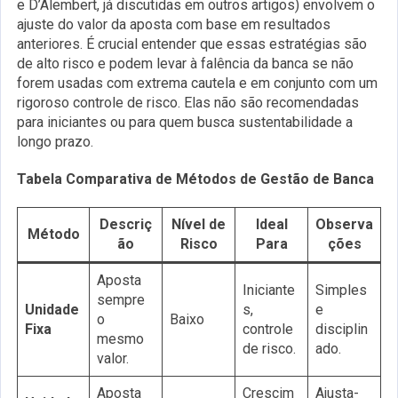
e D’Alembert, já discutidas em outros artigos) envolvem o
ajuste do valor da aposta com base em resultados
anteriores. É crucial entender que essas estratégias são
de alto risco e podem levar à falência da banca se não
forem usadas com extrema cautela e em conjunto com um
rigoroso controle de risco. Elas não são recomendadas
para iniciantes ou para quem busca sustentabilidade a
longo prazo.
Tabela Comparativa de Métodos de Gestão de Banca
Descriç
Nível de
Ideal
Observa
Método
ão
Risco
Para
ções
Aposta
Iniciante
Simples
sempre
Unidade
s,
e
o
Baixo
Fixa
controle
disciplin
mesmo
de risco.
ado.
valor.
Aposta
Crescim
Ajusta-