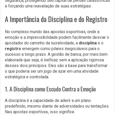
segurança, protegendo seu capital de perdas catastróficas
e forçando uma reavaliação de suas estratégias.
A Importância da Disciplina e do Registro
No complexo mundo das apostas esportivas, onde a
emoção e a imprevisibilidade podem facilmente desviar o
apostador do caminho da lucratividade, a
disciplina
e o
registro
emergem como pilares inegociáveis para o
sucesso a longo prazo. A gestão de banca, por mais bem
elaborada que seja, é ineficaz sem a aplicação rigorosa
desses dois princípios. Eles são a base para transformar
o que poderia ser um jogo de azar em uma atividade
estratégica e controlada.
1. A Disciplina como Escudo Contra a Emoção
A disciplina é a capacidade de aderir a um plano
predefinido, mesmo diante de adversidades ou tentações.
Nas apostas esportivas, isso significa: